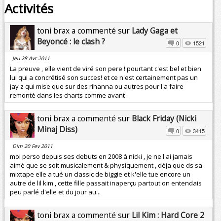
Activités
toni brax a commenté sur
Lady Gaga et
Beyoncé : le clash ?
0
1521
Jeu 28 Avr 2011
La preuve , elle vient de viré son pere ! pourtant c'est bel et bien
lui qui a concrétisé son succes! et ce n'est certainement pas un
jay z qui mise que sur des rihanna ou autres pour l'a faire
remonté dans les charts comme avant .
toni brax a commenté sur
Black Friday (Nicki
Minaj Diss)
0
3415
Dim 20 Fev 2011
moi perso depuis ses debuts en 2008 à nicki , je ne l'ai jamais
aimé que se soit musicalement & physiquement , déja que ds sa
mixtape elle a tué un classic de biggie et k'elle tue encore un
autre de lil kim , cette fille passait inaperçu partout on entendais
peu parlé d'elle et du jour au...
toni brax a commenté sur
Lil Kim : Hard Core 2