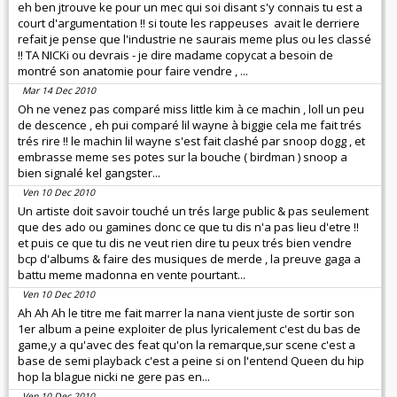
eh ben jtrouve ke pour un mec qui soi disant s'y connais tu est a
court d'argumentation !! si toute les rappeuses avait le derriere
refait je pense que l'industrie ne saurais meme plus ou les classé
!! TA NICKi ou devrais - je dire madame copycat a besoin de
montré son anatomie pour faire vendre , ...
Mar 14 Dec 2010
Oh ne venez pas comparé miss little kim à ce machin , loll un peu
de descence , eh pui comparé lil wayne à biggie cela me fait trés
trés rire !! le machin lil wayne s'est fait clashé par snoop dogg , et
embrasse meme ses potes sur la bouche ( birdman ) snoop a
bien signalé kel gangster...
Ven 10 Dec 2010
Un artiste doit savoir touché un trés large public & pas seulement
que des ado ou gamines donc ce que tu dis n'a pas lieu d'etre !!
et puis ce que tu dis ne veut rien dire tu peux trés bien vendre
bcp d'albums & faire des musiques de merde , la preuve gaga a
battu meme madonna en vente pourtant...
Ven 10 Dec 2010
Ah Ah Ah le titre me fait marrer la nana vient juste de sortir son
1er album a peine exploiter de plus lyricalement c'est du bas de
game,y a qu'avec des feat qu'on la remarque,sur scene c'est a
base de semi playback c'est a peine si on l'entend Queen du hip
hop la blague nicki ne gere pas en...
Ven 10 Dec 2010