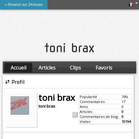
« Revenir sur 2Kmusic
toni brax
Accueil
Articles
Clips
Favoris
Amis
Profil
toni brax
Popularité
76%
Commentaires
17
toni brax
Amis
0
Articles
0
Commentaires de blog
0
Visites
10194