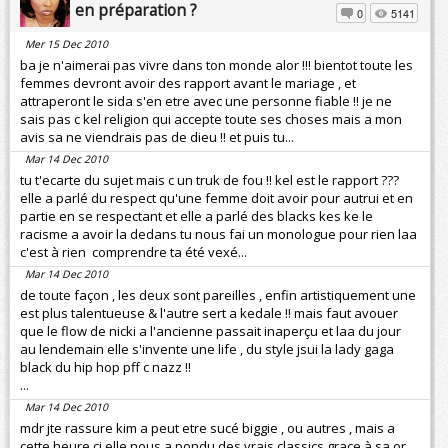
en préparation ?
0
5141
Mer 15 Dec 2010
ba je n'aimerai pas vivre dans ton monde alor !!! bientot toute les
femmes devront avoir des rapport avant le mariage , et
attraperont le sida s'en etre avec une personne fiable !! je ne
sais pas c kel religion qui accepte toute ses choses mais a mon
avis sa ne viendrais pas de dieu !! et puis tu...
Mar 14 Dec 2010
tu t'ecarte du sujet mais c un truk de fou !! kel est le rapport ???
elle a parlé du respect qu'une femme doit avoir pour autrui et en
partie en se respectant et elle a parlé des blacks kes ke le
racisme a avoir la dedans tu nous fai un monologue pour rien laa
c'est à rien comprendre ta été vexé...
Mar 14 Dec 2010
de toute façon , les deux sont pareilles , enfin artistiquement une
est plus talentueuse & l'autre sert a kedale !! mais faut avouer
que le flow de nicki a l'ancienne passait inaperçu et laa du jour
au lendemain elle s'invente une life , du style jsui la lady gaga
black du hip hop pff c nazz !!
...
Mar 14 Dec 2010
mdr jte rassure kim a peut etre sucé biggie , ou autres , mais a
cette heure ci elle nous a pondu des vrais classics grace à sa or