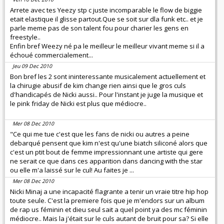
Arrete avec tes Yeezy stp c juste incomparable le flow de biggie
etait elastique il glisse partout.Que se soit sur dla funk etc.. et je
parle meme pas de son talent fou pour charier les gens en
freestyle..
Enfin bref Weezy né pa le meilleur le meilleur vivant meme si il a
échoué commercialement...
Jeu 09 Dec 2010
Bon bref les 2 sont ininteressante musicalement actuellement et
la chirugie abusif de kim change rien ainsi que le gros culs
d'handicapés de Nicki aussi.. Pour l'instant je juge la musique et
le pink friday de Nicki est plus que médiocre..
Mer 08 Dec 2010
"Ce qui me tue c'est que les fans de nicki ou autres a peine
debarqué pensent que kim n'est qu'une biatch siliconé alors que
c'est un ptit bout de femme impressionnant une artiste qui gere
ne serait ce que dans ces apparition dans dancing with the star
ou elle m'a laissé sur le cul! Au faites je ...
Mer 08 Dec 2010
Nicki Minaj a une incapacité flagrante a tenir un vraie titre hip hop
toute seule. C'est la premiere fois que je m'endors sur un album
de rap us féminin et dieu seul sait a quel point ya des mc féminin
médiocre.. Mais la j'était sur le culs autant de bruit pour sa? Si elle