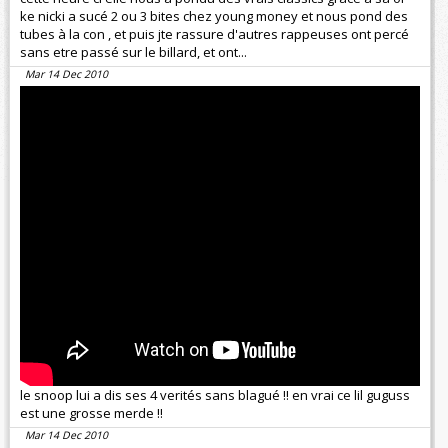
ke nicki a sucé 2 ou 3 bites chez young money et nous pond des
tubes à la con , et puis jte rassure d'autres rappeuses ont percé
sans etre passé sur le billard, et ont...
Mar 14 Dec 2010
le snoop lui a dis ses 4 verités sans blagué !! en vrai ce lil guguss
est une grosse merde !!
Mar 14 Dec 2010