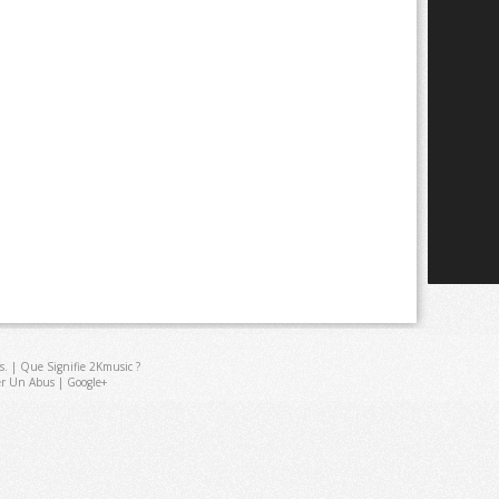
s
. |
Que Signifie 2Kmusic ?
er Un Abus
|
Google+